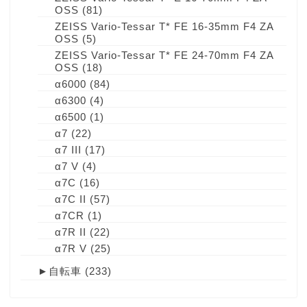
OSS
(81)
ZEISS Vario-Tessar T* FE 16-35mm F4 ZA
OSS
(5)
ZEISS Vario-Tessar T* FE 24-70mm F4 ZA
OSS
(18)
α6000
(84)
α6300
(4)
α6500
(1)
α7
(22)
α7 III
(17)
α7 V
(4)
α7C
(16)
α7C II
(57)
α7CR
(1)
α7R II
(22)
α7R V
(25)
►
自転車
(233)