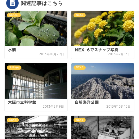
関連記事はこちら
NEX-5R
NEX-6
水滴
NEX-6でスナップ写真
2013年10月29日
2013年7月13日
Soliloquy
NEX-6
大阪市立科学館
白崎海洋公園
2013年8月9日
2013年10月15日
NEX-6
NEX-6