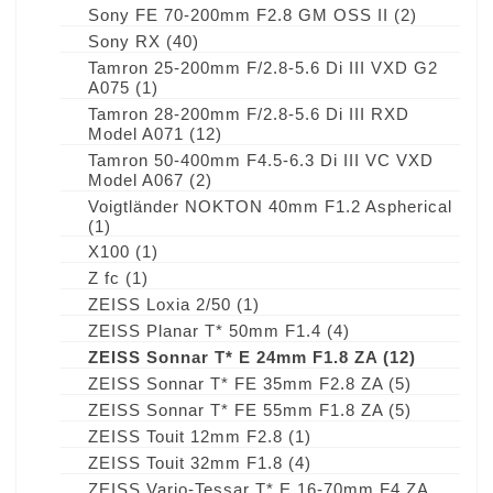
Sony FE 70-200mm F2.8 GM OSS II
(2)
Sony RX
(40)
Tamron 25-200mm F/2.8-5.6 Di III VXD G2
A075
(1)
Tamron 28-200mm F/2.8-5.6 Di III RXD
Model A071
(12)
Tamron 50-400mm F4.5-6.3 Di III VC VXD
Model A067
(2)
Voigtländer NOKTON 40mm F1.2 Aspherical
(1)
X100
(1)
Z fc
(1)
ZEISS Loxia 2/50
(1)
ZEISS Planar T* 50mm F1.4
(4)
ZEISS Sonnar T* E 24mm F1.8 ZA
(12)
ZEISS Sonnar T* FE 35mm F2.8 ZA
(5)
ZEISS Sonnar T* FE 55mm F1.8 ZA
(5)
ZEISS Touit 12mm F2.8
(1)
ZEISS Touit 32mm F1.8
(4)
ZEISS Vario-Tessar T* E 16-70mm F4 ZA