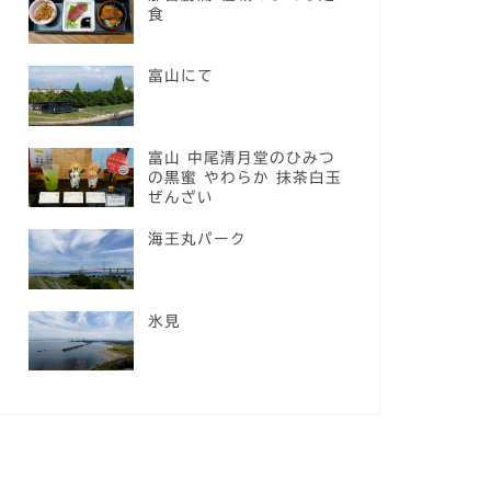
食
富山にて
富山 中尾清月堂のひみつ
の黒蜜 やわらか 抹茶白玉
ぜんざい
海王丸パーク
氷見