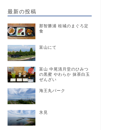
最新の投稿
那智勝浦 桂城のまぐろ定
食
富山にて
富山 中尾清月堂のひみつ
の黒蜜 やわらか 抹茶白玉
ぜんざい
海王丸パーク
氷見