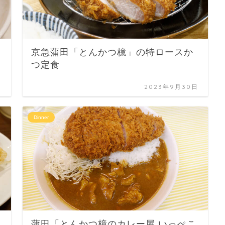
京急蒲田「とんかつ檍」の特ロースか
つ定食
日
2023年9月30日
Dinner
蒲田「とんかつ檍のカレー屋 いっぺこ