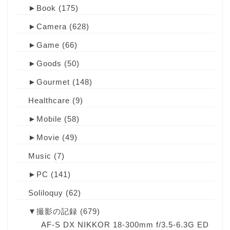
►
Book
(175)
►
Camera
(628)
►
Game
(66)
►
Goods
(50)
►
Gourmet
(148)
Healthcare
(9)
►
Mobile
(58)
►
Movie
(49)
Music
(7)
►
PC
(141)
Soliloquy
(62)
▼
撮影の記録
(679)
AF-S DX NIKKOR 18-300mm f/3.5-6.3G ED