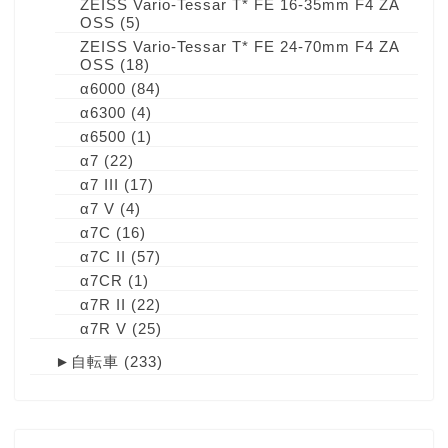
ZEISS Vario-Tessar T* FE 16-35mm F4 ZA
OSS
(5)
ZEISS Vario-Tessar T* FE 24-70mm F4 ZA
OSS
(18)
α6000
(84)
α6300
(4)
α6500
(1)
α7
(22)
α7 III
(17)
α7 V
(4)
α7C
(16)
α7C II
(57)
α7CR
(1)
α7R II
(22)
α7R V
(25)
►
自転車
(233)