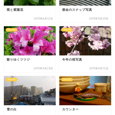
雨と紫陽花
都会のスナップ写真
2015年6月12日
2015年5月25日
Sony RX
Sony RX
散りゆくツツジ
今年の桜写真
2015年5月23日
2015年4月12日
Sony RX
Sony RX
雪の白
カウンター