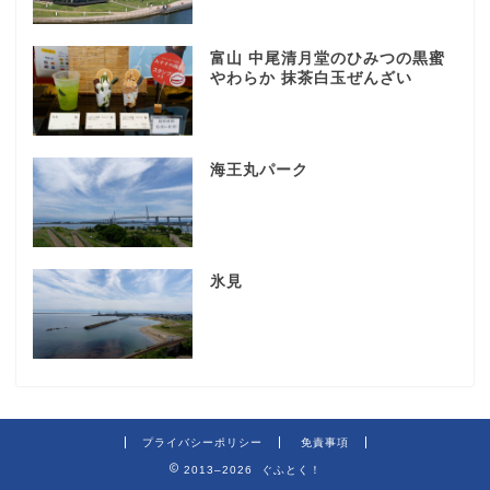
富山 中尾清月堂のひみつの黒蜜
やわらか 抹茶白玉ぜんざい
海王丸パーク
氷見
プライバシーポリシー
免責事項
2013–2026 ぐふとく！