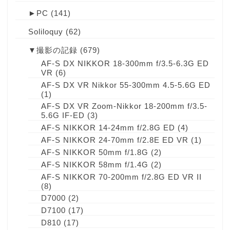
►
PC
(141)
Soliloquy
(62)
▼
撮影の記録
(679)
AF-S DX NIKKOR 18-300mm f/3.5-6.3G ED
VR
(6)
AF-S DX VR Nikkor 55-300mm 4.5-5.6G ED
(1)
AF-S DX VR Zoom-Nikkor 18-200mm f/3.5-
5.6G IF-ED
(3)
AF-S NIKKOR 14-24mm f/2.8G ED
(4)
AF-S NIKKOR 24-70mm f/2.8E ED VR
(1)
AF-S NIKKOR 50mm f/1.8G
(2)
AF-S NIKKOR 58mm f/1.4G
(2)
AF-S NIKKOR 70-200mm f/2.8G ED VR II
(8)
D7000
(2)
D7100
(17)
D810
(17)