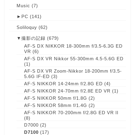
Music
(7)
►
PC
(141)
Soliloquy
(62)
▼
撮影の記録
(679)
AF-S DX NIKKOR 18-300mm f/3.5-6.3G ED
VR
(6)
AF-S DX VR Nikkor 55-300mm 4.5-5.6G ED
(1)
AF-S DX VR Zoom-Nikkor 18-200mm f/3.5-
5.6G IF-ED
(3)
AF-S NIKKOR 14-24mm f/2.8G ED
(4)
AF-S NIKKOR 24-70mm f/2.8E ED VR
(1)
AF-S NIKKOR 50mm f/1.8G
(2)
AF-S NIKKOR 58mm f/1.4G
(2)
AF-S NIKKOR 70-200mm f/2.8G ED VR II
(8)
D7000
(2)
D7100
(17)