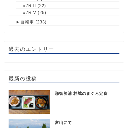
α7R II
(22)
α7R V
(25)
►
自転車
(233)
過去のエントリー
最新の投稿
那智勝浦 桂城のまぐろ定食
富山にて