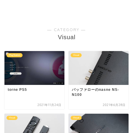
― CATEGORY ―
Visual
PlayStation
Visual
torne PS5
バッファローのnasne NS-
N100
2021年11月24日
2021年6月28日
Visual
Visual