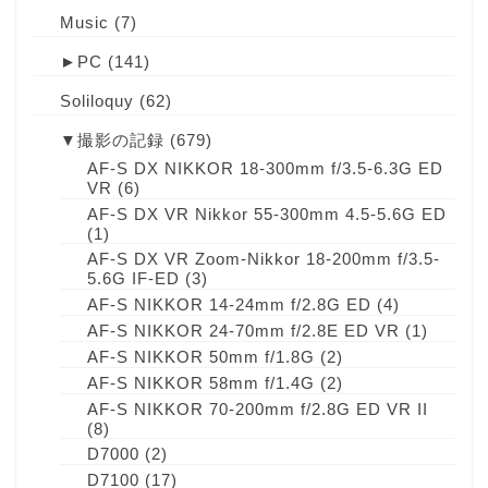
Music
(7)
►
PC
(141)
Soliloquy
(62)
▼
撮影の記録
(679)
AF-S DX NIKKOR 18-300mm f/3.5-6.3G ED
VR
(6)
AF-S DX VR Nikkor 55-300mm 4.5-5.6G ED
(1)
AF-S DX VR Zoom-Nikkor 18-200mm f/3.5-
5.6G IF-ED
(3)
AF-S NIKKOR 14-24mm f/2.8G ED
(4)
AF-S NIKKOR 24-70mm f/2.8E ED VR
(1)
AF-S NIKKOR 50mm f/1.8G
(2)
AF-S NIKKOR 58mm f/1.4G
(2)
AF-S NIKKOR 70-200mm f/2.8G ED VR II
(8)
D7000
(2)
D7100
(17)