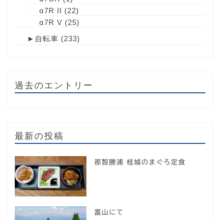
α7R II
(22)
α7R V
(25)
►
自転車
(233)
過去のエントリー
最新の投稿
那智勝浦 桂城のまぐろ定食
富山にて