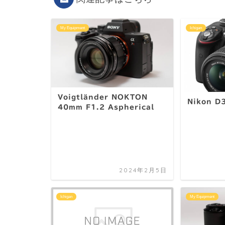
My Equipment
Ichigan
Voigtländer NOKTON
Nikon D
40mm F1.2 Aspherical
2024年2月5日
Ichigan
My Equipment