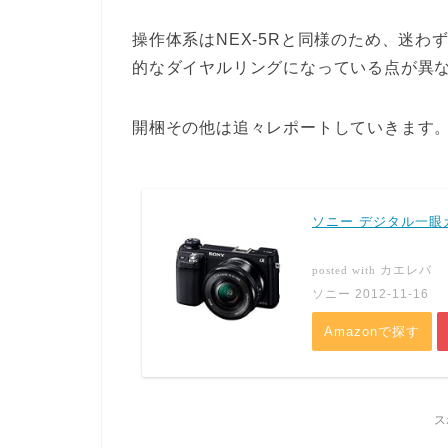
操作体系はNEX-5Rと同様のため、迷わ
的なダイヤルリングになっている点が異
開梱その他は追々レポートしていきます
ソニー デジタル一眼カメ
カエレバ
posted with
ソニー 2012-11-16
Amazonで探す
ス