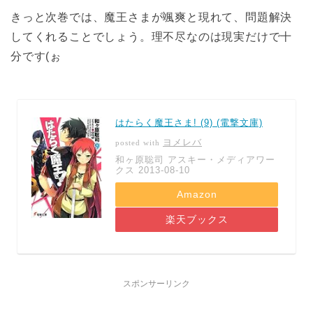
きっと次巻では、魔王さまが颯爽と現れて、問題解決
してくれることでしょう。理不尽なのは現実だけで十
分です(ぉ
はたらく魔王さま! (9) (電撃文庫)
ヨメレバ
posted with
和ヶ原聡司 アスキー・メディアワー
クス 2013-08-10
Amazon
楽天ブックス
スポンサーリンク