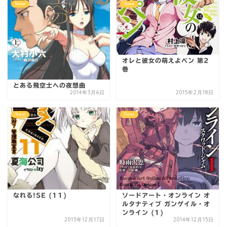
Novel
Novel
オレと彼女の萌えよペン 第2
巻
とある飛空士への夜想曲
2014年3月6日
2015年2月18日
Novel
Novel
なれる!SE (11)
ソードアート・オンライン オ
ルタナティブ ガンゲイル・オ
ンライン (1)
2013年12月17日
2014年12月15日