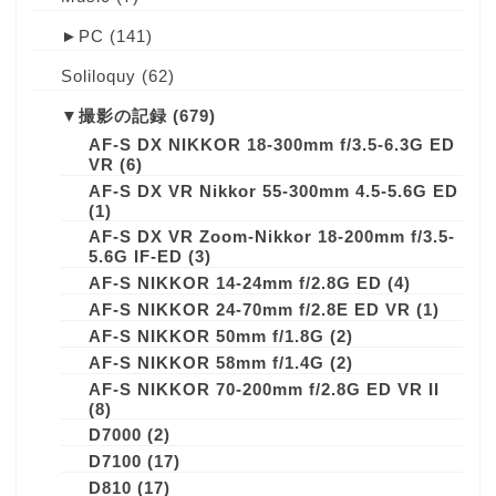
►
PC
(141)
Soliloquy
(62)
▼
撮影の記録
(679)
AF-S DX NIKKOR 18-300mm f/3.5-6.3G ED
VR
(6)
AF-S DX VR Nikkor 55-300mm 4.5-5.6G ED
(1)
AF-S DX VR Zoom-Nikkor 18-200mm f/3.5-
5.6G IF-ED
(3)
AF-S NIKKOR 14-24mm f/2.8G ED
(4)
AF-S NIKKOR 24-70mm f/2.8E ED VR
(1)
AF-S NIKKOR 50mm f/1.8G
(2)
AF-S NIKKOR 58mm f/1.4G
(2)
AF-S NIKKOR 70-200mm f/2.8G ED VR II
(8)
D7000
(2)
D7100
(17)
D810
(17)