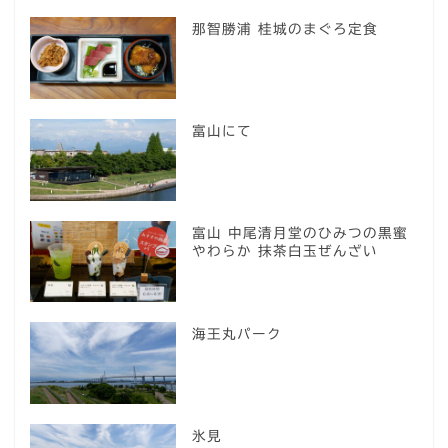
那智勝浦 桂城のまぐろ定食
富山にて
富山 中尾清月堂のひみつの黒蜜
やわらか 抹茶白玉ぜんざい
海王丸パーク
氷見