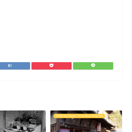
ZEISS Vario-Tessar T* E 16-70mm F4 ZA OSS