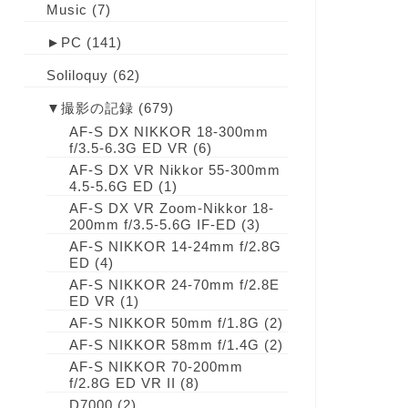
Music
(7)
►
PC
(141)
Soliloquy
(62)
▼
撮影の記録
(679)
AF-S DX NIKKOR 18-300mm
f/3.5-6.3G ED VR
(6)
AF-S DX VR Nikkor 55-300mm
4.5-5.6G ED
(1)
AF-S DX VR Zoom-Nikkor 18-
200mm f/3.5-5.6G IF-ED
(3)
AF-S NIKKOR 14-24mm f/2.8G
ED
(4)
AF-S NIKKOR 24-70mm f/2.8E
ED VR
(1)
AF-S NIKKOR 50mm f/1.8G
(2)
AF-S NIKKOR 58mm f/1.4G
(2)
AF-S NIKKOR 70-200mm
f/2.8G ED VR II
(8)
D7000
(2)