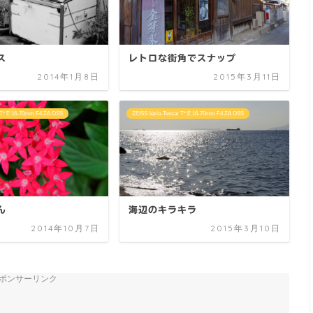
ス
レトロな街角でスナップ
2014年1月8日
2015年3月11日
r T* E 16-70mm F4 ZA OSS
ZEISS Vario-Tessar T* E 16-70mm F4 ZA OSS
ん
海辺のキラキラ
2014年10月7日
2015年3月10日
ポンサーリンク