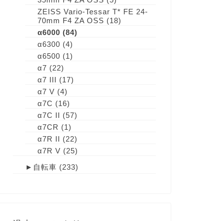
ZEISS Vario-Tessar T* FE 24-
70mm F4 ZA OSS
(18)
α6000
(84)
α6300
(4)
α6500
(1)
α7
(22)
α7 III
(17)
α7 V
(4)
α7C
(16)
α7C II
(57)
α7CR
(1)
α7R II
(22)
α7R V
(25)
►
自転車
(233)