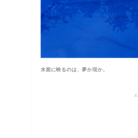
水面に映るのは、夢か現か。
ス