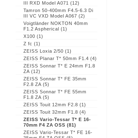
III RXD Model A071
(12)
Tamron 50-400mm F4.5-6.3 Di
III VC VXD Model A067
(2)
Voigtländer NOKTON 40mm
F1.2 Aspherical
(1)
X100
(1)
Z fc
(1)
ZEISS Loxia 2/50
(1)
ZEISS Planar T* 50mm F1.4
(4)
ZEISS Sonnar T* E 24mm F1.8
ZA
(12)
ZEISS Sonnar T* FE 35mm
F2.8 ZA
(5)
ZEISS Sonnar T* FE 55mm
F1.8 ZA
(5)
ZEISS Touit 12mm F2.8
(1)
ZEISS Touit 32mm F1.8
(4)
ZEISS Vario-Tessar T* E 16-
70mm F4 ZA OSS
(81)
ZEISS Vario-Tessar T* FE 16-
35mm F4 ZA OSS
(5)