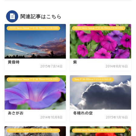
関連記事はこちら
ZEISS Vario-Tessar T* E 16-70mm F4 ZA OSS
ZEISS Vario-Tessar T* E 16-70mm F4 ZA OSS
黄昏時
紫
2015年7月14日
2014年8月16日
ZEISS Vario-Tessar T* E 16-70mm F4 ZA OSS
Sony E 18-200mm F3.5-6.3 OSS LE
あさがお
冬晴れの空
2014年10月8日
2015年1月16日
ZEISS Vario-Tessar T* E 16-70mm F4 ZA OSS
ZEISS Vario-Tessar T* E 16-70mm F4 ZA OSS