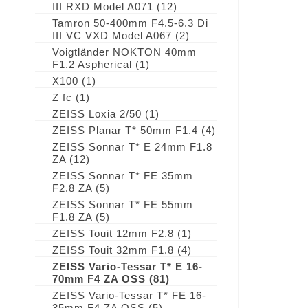
III RXD Model A071
(12)
Tamron 50-400mm F4.5-6.3 Di
III VC VXD Model A067
(2)
Voigtländer NOKTON 40mm
F1.2 Aspherical
(1)
X100
(1)
Z fc
(1)
ZEISS Loxia 2/50
(1)
ZEISS Planar T* 50mm F1.4
(4)
ZEISS Sonnar T* E 24mm F1.8
ZA
(12)
ZEISS Sonnar T* FE 35mm
F2.8 ZA
(5)
ZEISS Sonnar T* FE 55mm
F1.8 ZA
(5)
ZEISS Touit 12mm F2.8
(1)
ZEISS Touit 32mm F1.8
(4)
ZEISS Vario-Tessar T* E 16-
70mm F4 ZA OSS
(81)
ZEISS Vario-Tessar T* FE 16-
35mm F4 ZA OSS
(5)