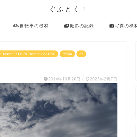
ぐふとく！
自転車の機材
撮影の記録
写真の機
io-Tessar T* FE 24-70mm F4 ZA OSS
α6000
α7
2014年10月26日
/
2023年2月7日