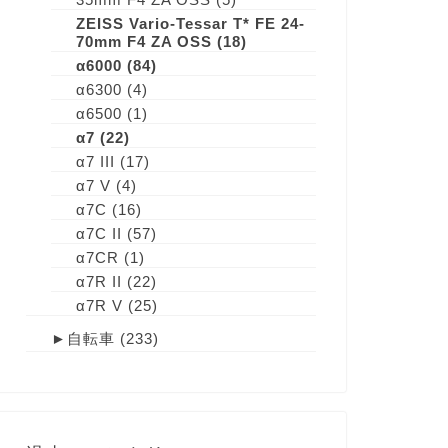
ZEISS Vario-Tessar T* FE 24-
70mm F4 ZA OSS
(18)
α6000
(84)
α6300
(4)
α6500
(1)
α7
(22)
α7 III
(17)
α7 V
(4)
α7C
(16)
α7C II
(57)
α7CR
(1)
α7R II
(22)
α7R V
(25)
►
自転車
(233)