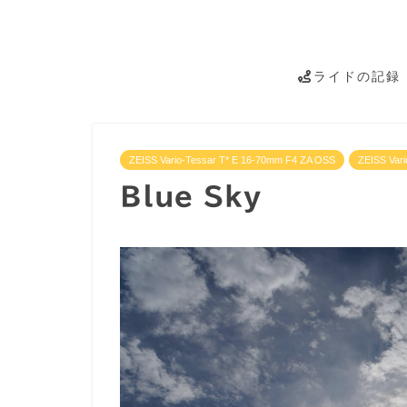
ライドの記録
ZEISS Vario-Tessar T* E 16-70mm F4 ZA OSS
ZEISS Var
Blue Sky