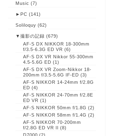
Music
(7)
►
PC
(141)
Soliloquy
(62)
▼
撮影の記録
(679)
AF-S DX NIKKOR 18-300mm
f/3.5-6.3G ED VR
(6)
AF-S DX VR Nikkor 55-300mm
4.5-5.6G ED
(1)
AF-S DX VR Zoom-Nikkor 18-
200mm f/3.5-5.6G IF-ED
(3)
AF-S NIKKOR 14-24mm f/2.8G
ED
(4)
AF-S NIKKOR 24-70mm f/2.8E
ED VR
(1)
AF-S NIKKOR 50mm f/1.8G
(2)
AF-S NIKKOR 58mm f/1.4G
(2)
AF-S NIKKOR 70-200mm
f/2.8G ED VR II
(8)
D7000
(2)