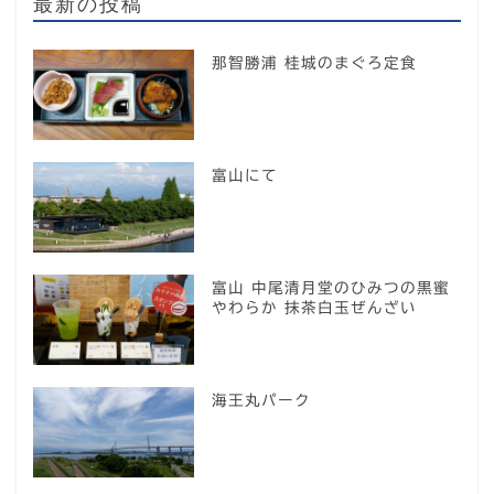
最新の投稿
那智勝浦 桂城のまぐろ定食
富山にて
富山 中尾清月堂のひみつの黒蜜
やわらか 抹茶白玉ぜんざい
海王丸パーク