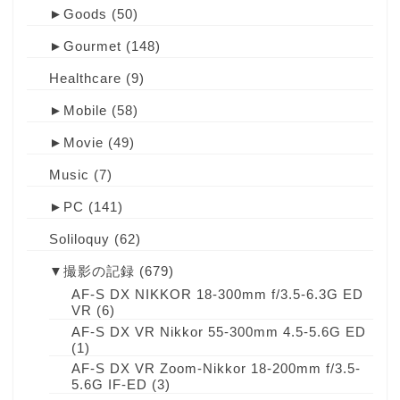
►
Goods
(50)
►
Gourmet
(148)
Healthcare
(9)
►
Mobile
(58)
►
Movie
(49)
Music
(7)
►
PC
(141)
Soliloquy
(62)
▼
撮影の記録
(679)
AF-S DX NIKKOR 18-300mm f/3.5-6.3G ED
VR
(6)
AF-S DX VR Nikkor 55-300mm 4.5-5.6G ED
(1)
AF-S DX VR Zoom-Nikkor 18-200mm f/3.5-
5.6G IF-ED
(3)