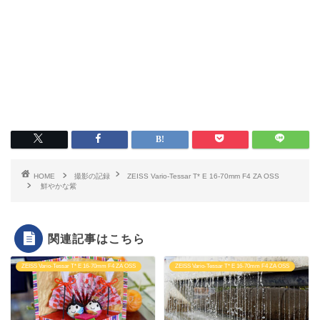
HOME
撮影の記録
ZEISS Vario-Tessar T* E 16-70mm F4 ZA OSS
鮮やかな紫
関連記事はこちら
ZEISS Vario-Tessar T* E 16-70mm F4 ZA OSS
ZEISS Vario-Tessar T* E 16-70mm F4 ZA OSS