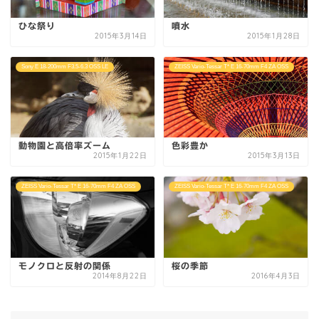
ひな祭り
噴水
2015年3月14日
2015年1月28日
Sony E 18-200mm F3.5-6.3 OSS LE
ZEISS Vario-Tessar T* E 16-70mm F4 ZA OSS
動物園と高倍率ズーム
色彩豊か
2015年1月22日
2015年3月13日
ZEISS Vario-Tessar T* E 16-70mm F4 ZA OSS
ZEISS Vario-Tessar T* E 16-70mm F4 ZA OSS
モノクロと反射の関係
桜の季節
2014年8月22日
2016年4月3日