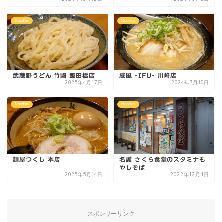
Noodles
Noodles
武蔵野うどん 竹國 飯田橋店
威風 -IFU- 川崎店
2025年4月17日
2024年7月10日
Noodles
Noodles
麺屋つくし 本店
名護 さくら食堂のスタミナも
やしそば
2025年5月14日
2022年12月4日
スポンサーリンク