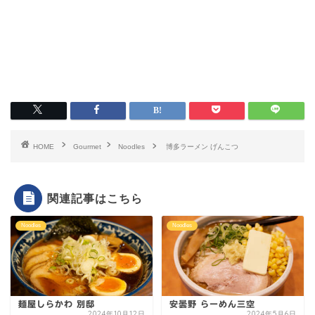
HOME
Gourmet
Noodles
博多ラーメン げんこつ
関連記事はこちら
Noodles
Noodles
麺屋しらかわ 別邸
安曇野 らーめん三空
2024年10月12日
2024年5月6日