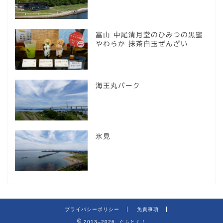
富山 中尾清月堂のひみつの黒蜜
やわらか 抹茶白玉ぜんざい
海王丸パーク
氷見
プライバシーポリシー
免責事項
2013–2026 ぐふとく！