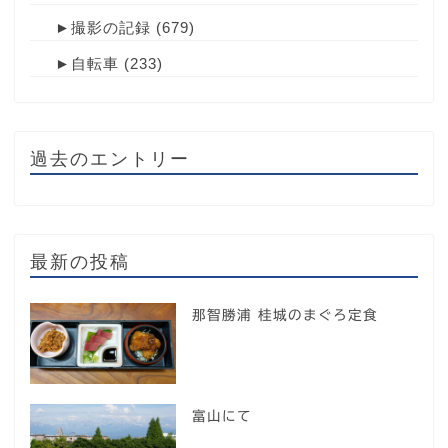
►
撮影の記録
(679)
►
自転車
(233)
過去のエントリー
最新の投稿
那智勝浦 桂城のまぐろ定食
富山にて