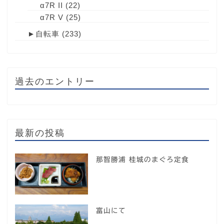
α7R II
(22)
α7R V
(25)
►
自転車
(233)
過去のエントリー
最新の投稿
那智勝浦 桂城のまぐろ定食
富山にて