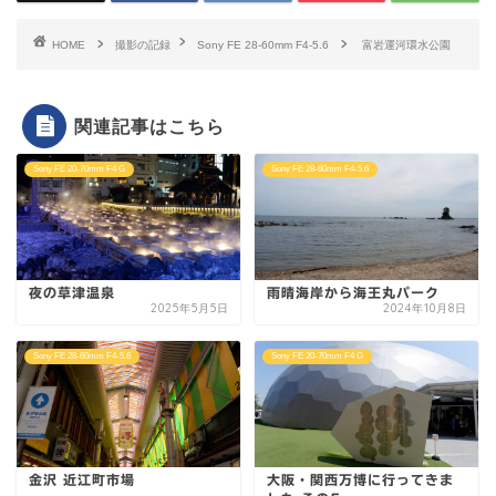
HOME
撮影の記録
Sony FE 28-60mm F4-5.6
富岩運河環水公園
関連記事はこちら
Sony FE 20-70mm F4 G
Sony FE 28-60mm F4-5.6
夜の草津温泉
雨晴海岸から海王丸パーク
2025年5月5日
2024年10月8日
Sony FE 28-60mm F4-5.6
Sony FE 20-70mm F4 G
金沢 近江町市場
大阪・関西万博に行ってきま