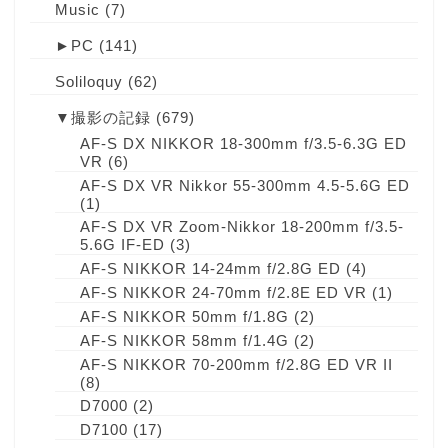
Music
(7)
►
PC
(141)
Soliloquy
(62)
▼
撮影の記録
(679)
AF-S DX NIKKOR 18-300mm f/3.5-6.3G ED
VR
(6)
AF-S DX VR Nikkor 55-300mm 4.5-5.6G ED
(1)
AF-S DX VR Zoom-Nikkor 18-200mm f/3.5-
5.6G IF-ED
(3)
AF-S NIKKOR 14-24mm f/2.8G ED
(4)
AF-S NIKKOR 24-70mm f/2.8E ED VR
(1)
AF-S NIKKOR 50mm f/1.8G
(2)
AF-S NIKKOR 58mm f/1.4G
(2)
AF-S NIKKOR 70-200mm f/2.8G ED VR II
(8)
D7000
(2)
D7100
(17)