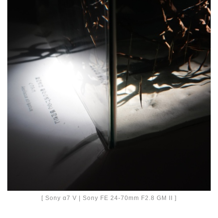
[ Sony α7 V | Sony FE 24-70mm F2.8 GM II ]