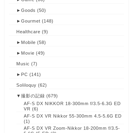
►
Goods
(50)
►
Gourmet
(148)
Healthcare
(9)
►
Mobile
(58)
►
Movie
(49)
Music
(7)
►
PC
(141)
Soliloquy
(62)
▼
撮影の記録
(679)
AF-S DX NIKKOR 18-300mm f/3.5-6.3G ED
VR
(6)
AF-S DX VR Nikkor 55-300mm 4.5-5.6G ED
(1)
AF-S DX VR Zoom-Nikkor 18-200mm f/3.5-