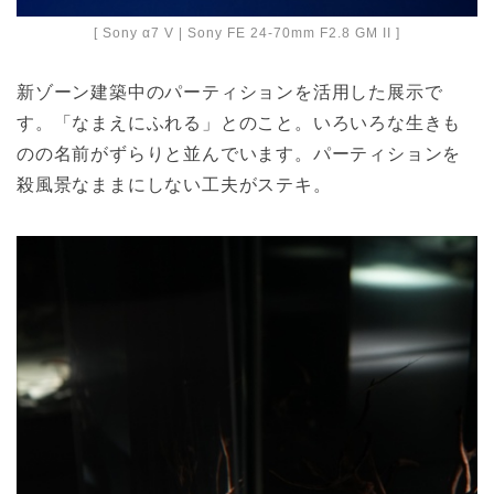
[ Sony α7 V | Sony FE 24-70mm F2.8 GM II ]
新ゾーン建築中のパーティションを活用した展示で
す。「なまえにふれる」とのこと。いろいろな生きも
のの名前がずらりと並んでいます。パーティションを
殺風景なままにしない工夫がステキ。