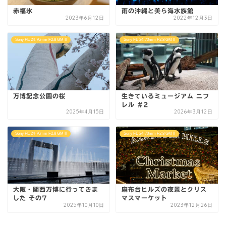
赤福氷
雨の沖縄と美ら海水族館
2023年6月12日
2022年12月3日
Sony FE 24-70mm F2.8 GM II
Sony FE 24-70mm F2.8 GM II
万博記念公園の桜
生きているミュージアム ニフ
レル #2
2025年4月15日
2026年3月12日
Sony FE 24-70mm F2.8 GM II
Sony FE 24-70mm F2.8 GM II
大阪・関西万博に行ってきま
麻布台ヒルズの夜景とクリス
した その7
マスマーケット
2025年10月10日
2023年12月26日