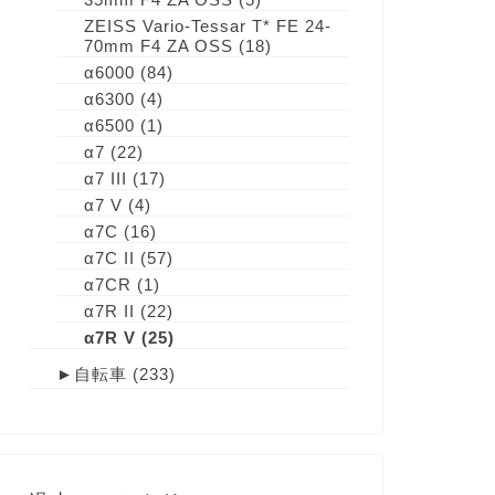
ZEISS Vario-Tessar T* FE 24-
70mm F4 ZA OSS
(18)
α6000
(84)
α6300
(4)
α6500
(1)
α7
(22)
α7 III
(17)
α7 V
(4)
α7C
(16)
α7C II
(57)
α7CR
(1)
α7R II
(22)
α7R V
(25)
►
自転車
(233)