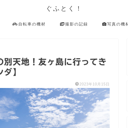
ぐふとく！
自転車の機材
撮影の記録
写真の機
の別天地！友ヶ島に行ってき
ンダ】
2023年10月15日