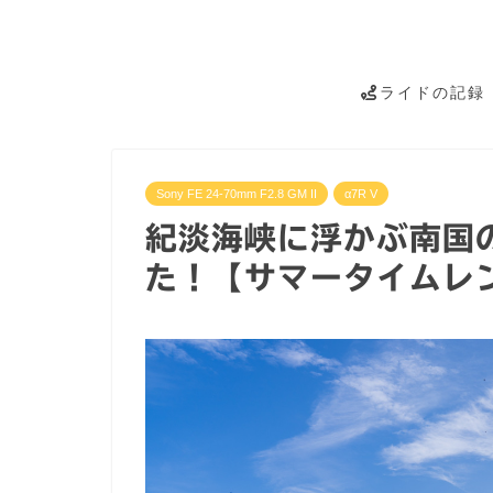
ライドの記録
Sony FE 24-70mm F2.8 GM II
α7R V
紀淡海峡に浮かぶ南国
た！【サマータイムレ