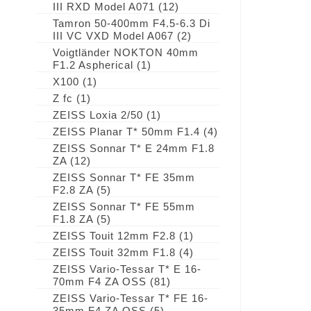
III RXD Model A071
(12)
Tamron 50-400mm F4.5-6.3 Di
III VC VXD Model A067
(2)
Voigtländer NOKTON 40mm
F1.2 Aspherical
(1)
X100
(1)
Z fc
(1)
ZEISS Loxia 2/50
(1)
ZEISS Planar T* 50mm F1.4
(4)
ZEISS Sonnar T* E 24mm F1.8
ZA
(12)
ZEISS Sonnar T* FE 35mm
F2.8 ZA
(5)
ZEISS Sonnar T* FE 55mm
F1.8 ZA
(5)
ZEISS Touit 12mm F2.8
(1)
ZEISS Touit 32mm F1.8
(4)
ZEISS Vario-Tessar T* E 16-
70mm F4 ZA OSS
(81)
ZEISS Vario-Tessar T* FE 16-
35mm F4 ZA OSS
(5)