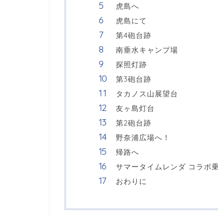
虎島へ
虎島にて
第4砲台跡
南垂水キャンプ場
探照灯跡
第3砲台跡
タカノス山展望台
友ヶ島灯台
第2砲台跡
野奈浦広場へ！
帰路へ
サマータイムレンダ コラボ
おわりに