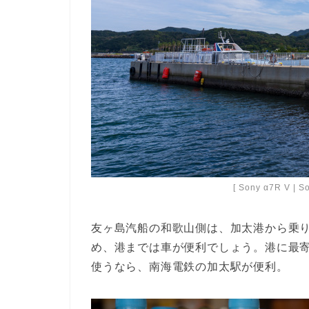
[ Sony α7R V | S
友ヶ島汽船の和歌山側は、加太港から乗
め、港までは車が便利でしょう。港に最寄
使うなら、南海電鉄の加太駅が便利。