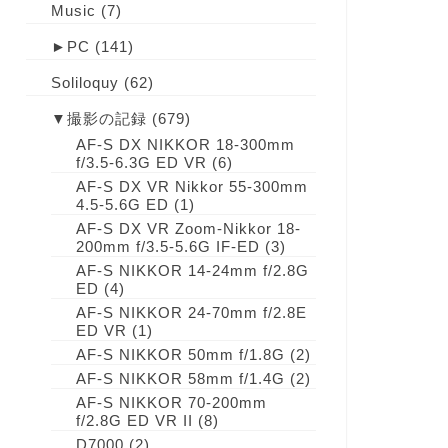
Music
(7)
►
PC
(141)
Soliloquy
(62)
▼
撮影の記録
(679)
AF-S DX NIKKOR 18-300mm
f/3.5-6.3G ED VR
(6)
AF-S DX VR Nikkor 55-300mm
4.5-5.6G ED
(1)
AF-S DX VR Zoom-Nikkor 18-
200mm f/3.5-5.6G IF-ED
(3)
AF-S NIKKOR 14-24mm f/2.8G
ED
(4)
AF-S NIKKOR 24-70mm f/2.8E
ED VR
(1)
AF-S NIKKOR 50mm f/1.8G
(2)
AF-S NIKKOR 58mm f/1.4G
(2)
AF-S NIKKOR 70-200mm
f/2.8G ED VR II
(8)
D7000
(2)