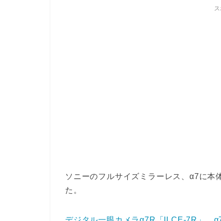
ス
ソニーのフルサイズミラーレス、α7に本
た。
デジタル一眼カメラα7R「ILCE-7R」、