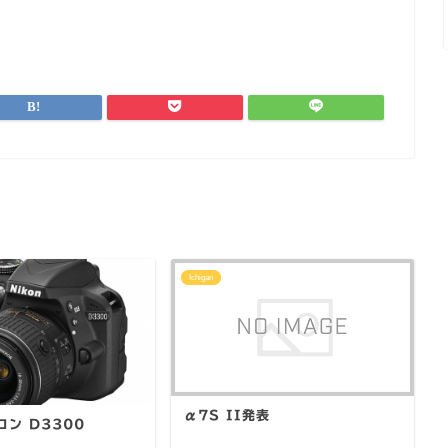
Ichigan
α7S II発表
ン D3300