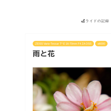
ライドの記録
ZEISS Vario-Tessar T* E 16-70mm F4 ZA OSS
α6000
雨と花