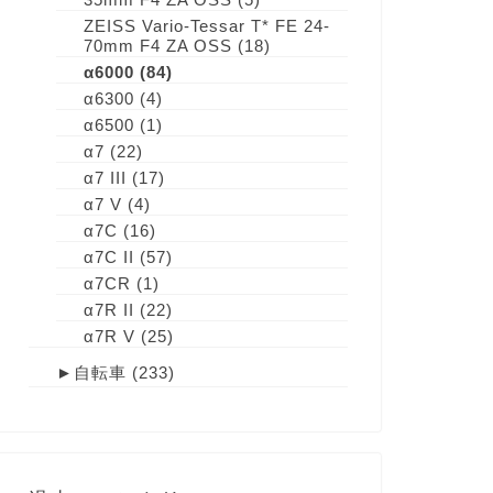
ZEISS Vario-Tessar T* FE 24-
70mm F4 ZA OSS
(18)
α6000
(84)
α6300
(4)
α6500
(1)
α7
(22)
α7 III
(17)
α7 V
(4)
α7C
(16)
α7C II
(57)
α7CR
(1)
α7R II
(22)
α7R V
(25)
►
自転車
(233)