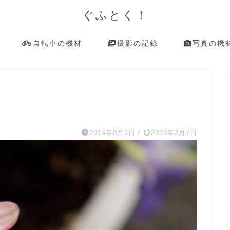
ぐふとく！
自転車の機材
撮影の記録
写真の機
2014年8月3日
/
2023年2月7日