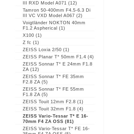
III RXD Model A071
(12)
Tamron 50-400mm F4.5-6.3 Di
III VC VXD Model A067
(2)
Voigtländer NOKTON 40mm
F1.2 Aspherical
(1)
X100
(1)
Z fc
(1)
ZEISS Loxia 2/50
(1)
ZEISS Planar T* 50mm F1.4
(4)
ZEISS Sonnar T* E 24mm F1.8
ZA
(12)
ZEISS Sonnar T* FE 35mm
F2.8 ZA
(5)
ZEISS Sonnar T* FE 55mm
F1.8 ZA
(5)
ZEISS Touit 12mm F2.8
(1)
ZEISS Touit 32mm F1.8
(4)
ZEISS Vario-Tessar T* E 16-
70mm F4 ZA OSS
(81)
ZEISS Vario-Tessar T* FE 16-
35mm F4 ZA OSS
(5)