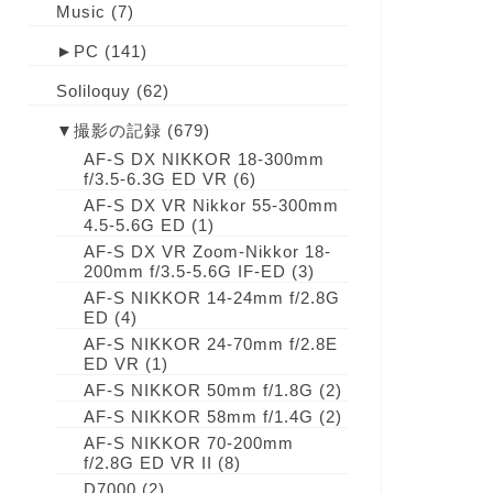
Music
(7)
►
PC
(141)
Soliloquy
(62)
▼
撮影の記録
(679)
AF-S DX NIKKOR 18-300mm
f/3.5-6.3G ED VR
(6)
AF-S DX VR Nikkor 55-300mm
4.5-5.6G ED
(1)
AF-S DX VR Zoom-Nikkor 18-
200mm f/3.5-5.6G IF-ED
(3)
AF-S NIKKOR 14-24mm f/2.8G
ED
(4)
AF-S NIKKOR 24-70mm f/2.8E
ED VR
(1)
AF-S NIKKOR 50mm f/1.8G
(2)
AF-S NIKKOR 58mm f/1.4G
(2)
AF-S NIKKOR 70-200mm
f/2.8G ED VR II
(8)
D7000
(2)