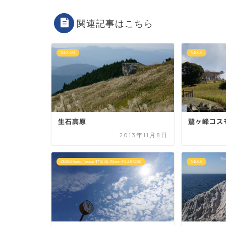
関連記事はこちら
NEX-5R
NEX-6
生石高原
鷲ヶ峰コス
2013年11月8日
ZEISS Vario-Tessar T* E 16-70mm F4 ZA OSS
NEX-6