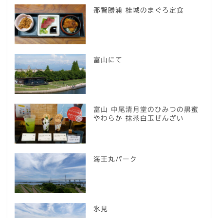
那智勝浦 桂城のまぐろ定食
富山にて
富山 中尾清月堂のひみつの黒蜜
やわらか 抹茶白玉ぜんざい
海王丸パーク
氷見