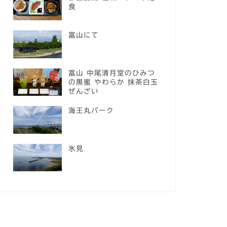
食
富山にて
富山 中尾清月堂のひみつ
の黒蜜 やわらか 抹茶白玉
ぜんざい
海王丸パーク
氷見