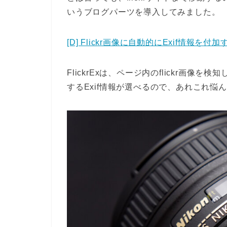
いうブログパーツを導入してみました。
[D] Flickr画像に自動的にExif情報を付加
FlickrExは、ページ内のflickr画像
するExif情報が選べるので、あれこれ