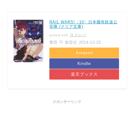
RAIL WARS!〈10〉日本國有鉄道公
安隊 (クリア文庫)
ヨメレバ
posted with
豊田 巧 創芸社 2014-12-25
Amazon
Kindle
楽天ブックス
スポンサーリンク