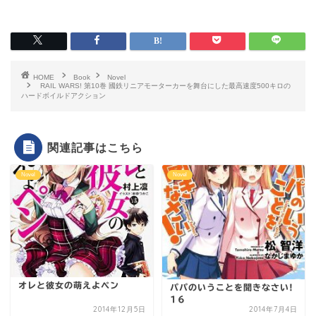
HOME
Book
Novel
RAIL WARS! 第10巻 國鉄リニアモーターカーを舞台にした最高速度500キロの
ハードボイルドアクション
関連記事はこちら
Novel
Novel
オレと彼女の萌えよペン
パパのいうことを聞きなさい!
16
2014年12月5日
2014年7月4日