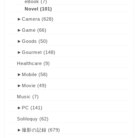
eBook
(7)
Novel
(101)
►
Camera
(628)
►
Game
(66)
►
Goods
(50)
►
Gourmet
(148)
Healthcare
(9)
►
Mobile
(58)
►
Movie
(49)
Music
(7)
►
PC
(141)
Soliloquy
(62)
►
撮影の記録
(679)