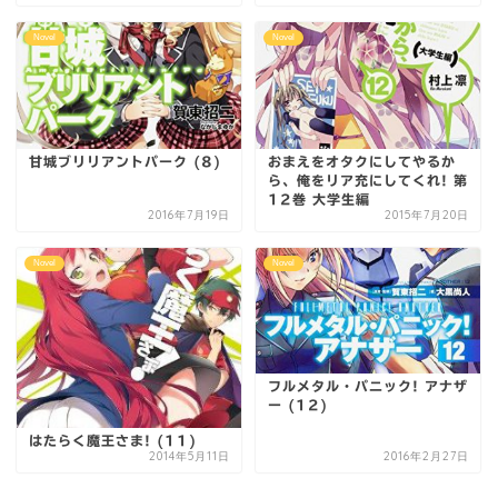
Novel
Novel
甘城ブリリアントパーク (8)
おまえをオタクにしてやるか
ら、俺をリア充にしてくれ! 第
12巻 大学生編
2016年7月19日
2015年7月20日
Novel
Novel
フルメタル・パニック! アナザ
ー (12)
はたらく魔王さま! (11)
2014年5月11日
2016年2月27日