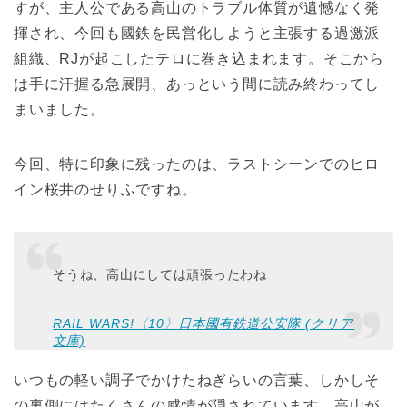
すが、主人公である高山のトラブル体質が遺憾なく発
揮され、今回も國鉄を民営化しようと主張する過激派
組織、RJが起こしたテロに巻き込まれます。そこから
は手に汗握る急展開、あっという間に読み終わってし
まいました。
今回、特に印象に残ったのは、ラストシーンでのヒロ
イン桜井のせりふですね。
そうね、高山にしては頑張ったわね
RAIL WARS!〈10〉日本國有鉄道公安隊 (クリア
文庫)
いつもの軽い調子でかけたねぎらいの言葉、しかしそ
の裏側にはたくさんの感情が隠されています。高山が