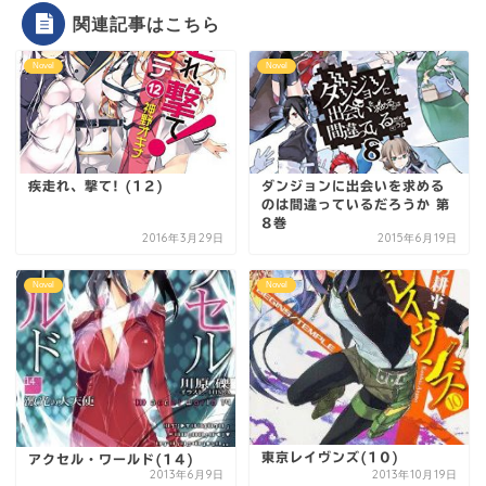
関連記事はこちら
Novel
Novel
疾走れ、撃て! (12)
ダンジョンに出会いを求める
のは間違っているだろうか 第
8巻
2016年3月29日
2015年6月19日
Novel
Novel
東京レイヴンズ(10)
アクセル・ワールド(14)
2013年6月9日
2013年10月19日