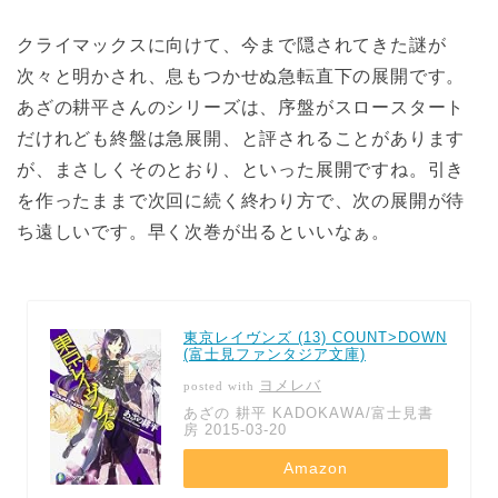
クライマックスに向けて、今まで隠されてきた謎が
次々と明かされ、息もつかせぬ急転直下の展開です。
あざの耕平さんのシリーズは、序盤がスロースタート
だけれども終盤は急展開、と評されることがあります
が、まさしくそのとおり、といった展開ですね。引き
を作ったままで次回に続く終わり方で、次の展開が待
ち遠しいです。早く次巻が出るといいなぁ。
東京レイヴンズ (13) COUNT>DOWN
(富士見ファンタジア文庫)
ヨメレバ
posted with
あざの 耕平 KADOKAWA/富士見書
房 2015-03-20
Amazon