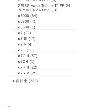
ZEISS Vario-Tessar T* FE 24-
70mm F4 ZA OSS
(18)
α6000
(84)
α6300
(4)
α6500
(1)
α7
(22)
α7 III
(17)
α7 V
(4)
α7C
(16)
α7C II
(57)
α7CR
(1)
α7R II
(22)
α7R V
(25)
►
自転車
(233)