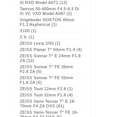
III RXD Model A071
(12)
Tamron 50-400mm F4.5-6.3 Di
III VC VXD Model A067
(2)
Voigtländer NOKTON 40mm
F1.2 Aspherical
(1)
X100
(1)
Z fc
(1)
ZEISS Loxia 2/50
(1)
ZEISS Planar T* 50mm F1.4
(4)
ZEISS Sonnar T* E 24mm F1.8
ZA
(12)
ZEISS Sonnar T* FE 35mm
F2.8 ZA
(5)
ZEISS Sonnar T* FE 55mm
F1.8 ZA
(5)
ZEISS Touit 12mm F2.8
(1)
ZEISS Touit 32mm F1.8
(4)
ZEISS Vario-Tessar T* E 16-
70mm F4 ZA OSS
(81)
ZEISS Vario-Tessar T* FE 16-
35mm F4 ZA OSS
(5)