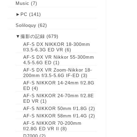
Music
(7)
►
PC
(141)
Soliloquy
(62)
▼
撮影の記録
(679)
AF-S DX NIKKOR 18-300mm
f/3.5-6.3G ED VR
(6)
AF-S DX VR Nikkor 55-300mm
4.5-5.6G ED
(1)
AF-S DX VR Zoom-Nikkor 18-
200mm f/3.5-5.6G IF-ED
(3)
AF-S NIKKOR 14-24mm f/2.8G
ED
(4)
AF-S NIKKOR 24-70mm f/2.8E
ED VR
(1)
AF-S NIKKOR 50mm f/1.8G
(2)
AF-S NIKKOR 58mm f/1.4G
(2)
AF-S NIKKOR 70-200mm
f/2.8G ED VR II
(8)
D7000
(2)