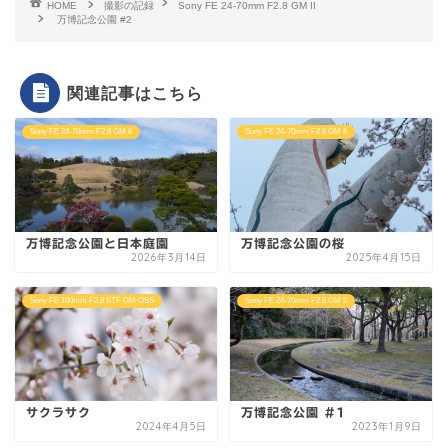
HOME
撮影の記録
Sony FE 24-70mm F2.8 GM II
万博記念公園 #2
関連記事はこちら
Sony FE 24-70mm F2.8 GM II
Sony FE 24-70mm F2.8 GM II
万博記念公園と日本庭園
万博記念公園の桜
2026年3月14日
2025年4月15日
Sony FE 100mm F2.8 STF GM OSS
Sony FE 24-70mm F2.8 GM II
サクラサク
万博記念公園 #1
2024年4月5日
2023年1月9日