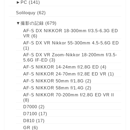
►
PC
(141)
Soliloquy
(62)
▼
撮影の記録
(679)
AF-S DX NIKKOR 18-300mm f/3.5-6.3G ED
VR
(6)
AF-S DX VR Nikkor 55-300mm 4.5-5.6G ED
(1)
AF-S DX VR Zoom-Nikkor 18-200mm f/3.5-
5.6G IF-ED
(3)
AF-S NIKKOR 14-24mm f/2.8G ED
(4)
AF-S NIKKOR 24-70mm f/2.8E ED VR
(1)
AF-S NIKKOR 50mm f/1.8G
(2)
AF-S NIKKOR 58mm f/1.4G
(2)
AF-S NIKKOR 70-200mm f/2.8G ED VR II
(8)
D7000
(2)
D7100
(17)
D810
(17)
GR
(6)