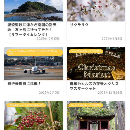
紀淡海峡に浮かぶ南国の別天
サクラサク
地！友ヶ島に行ってきた！
【サマータイムレンダ】
2023年10月15日
2024年4月5日
Tamron 50-400mm F4.5-6.3 Di III VC VXD Model
Sony FE 24-70mm F2.8 GM II
A067
飛行機撮影に挑戦！
麻布台ヒルズの夜景とクリス
マスマーケット
2023年2月5日
2023年12月26日
SIGMA 35mm F1.4 DG DN Art 021
Sony FE 24-70mm F2.8 GM II