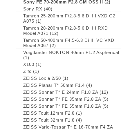
Sony FE 70-200mm F2.8 GM OSS II
(2)
Sony RX
(40)
Tamron 25-200mm F/2.8-5.6 Di III VXD G2
A075
(1)
Tamron 28-200mm F/2.8-5.6 Di III RXD
Model A071
(12)
Tamron 50-400mm F4.5-6.3 Di III VC VXD
Model A067
(2)
Voigtländer NOKTON 40mm F1.2 Aspherical
(1)
X100
(1)
Z fc
(1)
ZEISS Loxia 2/50
(1)
ZEISS Planar T* 50mm F1.4
(4)
ZEISS Sonnar T* E 24mm F1.8 ZA
(12)
ZEISS Sonnar T* FE 35mm F2.8 ZA
(5)
ZEISS Sonnar T* FE 55mm F1.8 ZA
(5)
ZEISS Touit 12mm F2.8
(1)
ZEISS Touit 32mm F1.8
(4)
ZEISS Vario-Tessar T* E 16-70mm F4 ZA