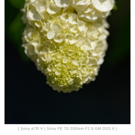
[ Sony α7R V | Sony FE 70-200mm F2.8 GM OSS II ]