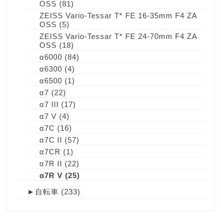
OSS
(81)
ZEISS Vario-Tessar T* FE 16-35mm F4 ZA
OSS
(5)
ZEISS Vario-Tessar T* FE 24-70mm F4 ZA
OSS
(18)
α6000
(84)
α6300
(4)
α6500
(1)
α7
(22)
α7 III
(17)
α7 V
(4)
α7C
(16)
α7C II
(57)
α7CR
(1)
α7R II
(22)
α7R V
(25)
►
自転車
(233)