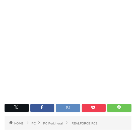
HOME
PC
PC Peripheral
REALFORCE RC1