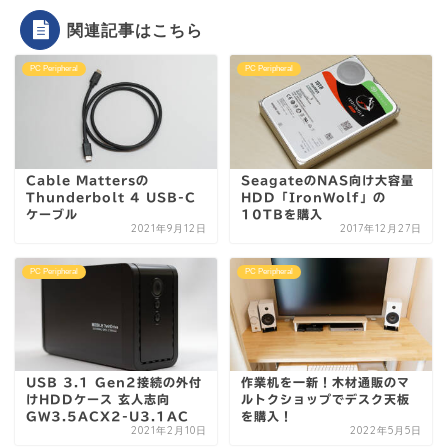
関連記事はこちら
PC Peripheral
PC Peripheral
Cable Mattersの
SeagateのNAS向け大容量
Thunderbolt 4 USB-C
HDD「IronWolf」の
ケーブル
10TBを購入
2021年9月12日
2017年12月27日
PC Peripheral
PC Peripheral
USB 3.1 Gen2接続の外付
作業机を一新！木材通販のマ
けHDDケース 玄人志向
ルトクショップでデスク天板
GW3.5ACX2-U3.1AC
を購入！
2021年2月10日
2022年5月5日