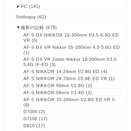
►
PC
(141)
Soliloquy
(62)
▼
撮影の記録
(679)
AF-S DX NIKKOR 18-300mm f/3.5-6.3G ED
VR
(6)
AF-S DX VR Nikkor 55-300mm 4.5-5.6G ED
(1)
AF-S DX VR Zoom-Nikkor 18-200mm f/3.5-
5.6G IF-ED
(3)
AF-S NIKKOR 14-24mm f/2.8G ED
(4)
AF-S NIKKOR 24-70mm f/2.8E ED VR
(1)
AF-S NIKKOR 50mm f/1.8G
(2)
AF-S NIKKOR 58mm f/1.4G
(2)
AF-S NIKKOR 70-200mm f/2.8G ED VR II
(8)
D7000
(2)
D7100
(17)
D810
(17)