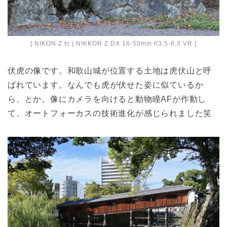
[ NIKON Z fc | NIKKOR Z DX 16-50mm f/3.5-6.3 VR ]
伏虎の像です。和歌山城が位置する土地は虎伏山と呼
ばれています。なんでも虎が伏せた姿に似ているか
ら、とか。像にカメラを向けると動物瞳AFが作動し
て、オートフォーカスの技術進化が感じられました笑