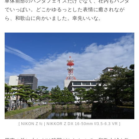
車体前部のパンダフェイスだけでなく、社内もパンダ
でいっぱい。どこかゆるっとした表情に癒されなが
ら、和歌山に向かいました。幸先いいな。
[ NIKON Z fc | NIKKOR Z DX 16-50mm f/3.5-6.3 VR ]