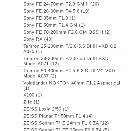
Sony FE 24-70mm F2.8 GM II
(26)
Sony FE 28-60mm F4-5.6
(10)
Sony FE 35mm F1.8
(1)
Sony FE 50mm F1.4 GM
(1)
Sony FE 70-200mm F2.8 GM OSS II
(2)
Sony RX
(40)
Tamron 25-200mm F/2.8-5.6 Di III VXD G2
A075
(1)
Tamron 28-200mm F/2.8-5.6 Di III RXD
Model A071
(12)
Tamron 50-400mm F4.5-6.3 Di III VC VXD
Model A067
(2)
Voigtländer NOKTON 40mm F1.2 Aspherical
(1)
X100
(1)
Z fc
(1)
ZEISS Loxia 2/50
(1)
ZEISS Planar T* 50mm F1.4
(4)
ZEISS Sonnar T* E 24mm F1.8 ZA
(12)
ZEISS Sonnar T* FE 35mm F2.8 ZA
(5)