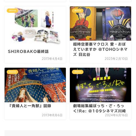
Anime
Anime
超時空要塞マクロス 愛・おぼ
えていますか @TOHOシネマ
SHIROBAKO最終話
ズ 日比谷
2015年4月4日
2025年2月10日
Anime
Anime
『貴婦人と一角獣』図録
劇場総集編ぼっち・ざ・ろっ
く!Re: @109シネマズ川崎
2013年8月6日
2024年6月16日