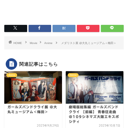
HOME
Movie
Anime
メダリスト展 @大丸ミュージアム＜梅田＞
関連記事はこちら
Anime
Anime
ガールズバンドクライ展 @大
劇場版総集編 ガールズバンド
丸ミュージアム＜梅田＞
クライ 【前編】 青春狂走曲
@109シネマズ大阪エキスポ
シティ
2025年9月29日
2025年10月7日