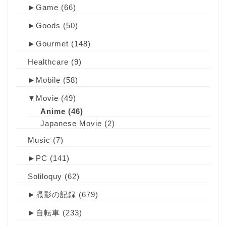
►
Game
(66)
►
Goods
(50)
►
Gourmet
(148)
Healthcare
(9)
►
Mobile
(58)
▼
Movie
(49)
Anime
(46)
Japanese Movie
(2)
Music
(7)
►
PC
(141)
Soliloquy
(62)
►
撮影の記録
(679)
►
自転車
(233)