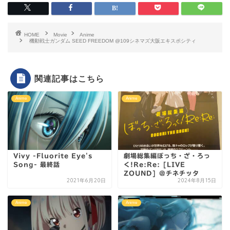
HOME
Movie
Anime
機動戦士ガンダム SEED FREEDOM @109シネマズ大阪エキスポシティ
関連記事はこちら
Anime
Anime
Vivy -Fluorite Eye's
劇場総集編ぼっち・ざ・ろっ
Song- 最終話
く!Re:Re: [LIVE
ZOUND] @チネチッタ
2021年6月20日
2024年8月15日
Anime
Anime