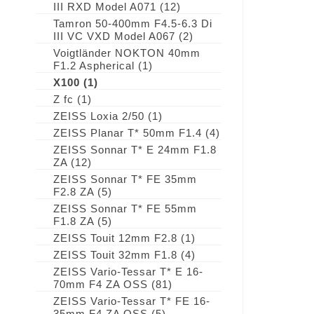
III RXD Model A071
(12)
Tamron 50-400mm F4.5-6.3 Di
III VC VXD Model A067
(2)
Voigtländer NOKTON 40mm
F1.2 Aspherical
(1)
X100
(1)
Z fc
(1)
ZEISS Loxia 2/50
(1)
ZEISS Planar T* 50mm F1.4
(4)
ZEISS Sonnar T* E 24mm F1.8
ZA
(12)
ZEISS Sonnar T* FE 35mm
F2.8 ZA
(5)
ZEISS Sonnar T* FE 55mm
F1.8 ZA
(5)
ZEISS Touit 12mm F2.8
(1)
ZEISS Touit 32mm F1.8
(4)
ZEISS Vario-Tessar T* E 16-
70mm F4 ZA OSS
(81)
ZEISS Vario-Tessar T* FE 16-
35mm F4 ZA OSS
(5)