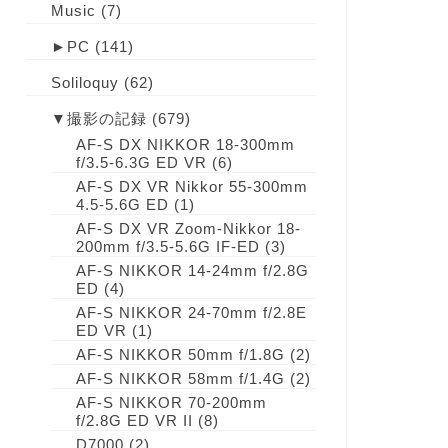
Music
(7)
►
PC
(141)
Soliloquy
(62)
▼
撮影の記録
(679)
AF-S DX NIKKOR 18-300mm
f/3.5-6.3G ED VR
(6)
AF-S DX VR Nikkor 55-300mm
4.5-5.6G ED
(1)
AF-S DX VR Zoom-Nikkor 18-
200mm f/3.5-5.6G IF-ED
(3)
AF-S NIKKOR 14-24mm f/2.8G
ED
(4)
AF-S NIKKOR 24-70mm f/2.8E
ED VR
(1)
AF-S NIKKOR 50mm f/1.8G
(2)
AF-S NIKKOR 58mm f/1.4G
(2)
AF-S NIKKOR 70-200mm
f/2.8G ED VR II
(8)
D7000
(2)