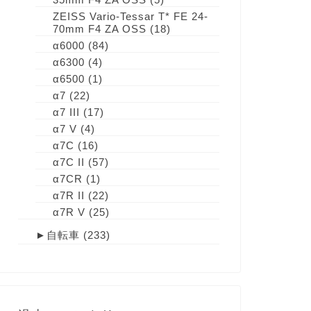
ZEISS Vario-Tessar T* FE 24-
70mm F4 ZA OSS
(18)
α6000
(84)
α6300
(4)
α6500
(1)
α7
(22)
α7 III
(17)
α7 V
(4)
α7C
(16)
α7C II
(57)
α7CR
(1)
α7R II
(22)
α7R V
(25)
►
自転車
(233)