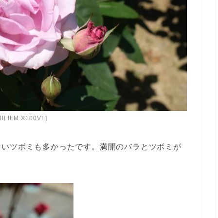
JIFILM X100VI ]
ないツボミも多かったです。満開のバラとツボミが