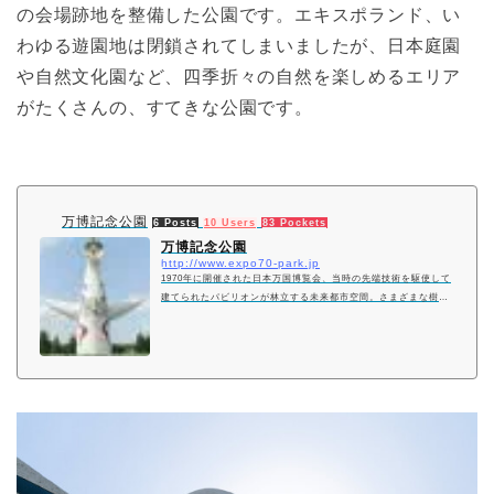
の会場跡地を整備した公園です。エキスポランド、い
わゆる遊園地は閉鎖されてしまいましたが、日本庭園
や自然文化園など、四季折々の自然を楽しめるエリア
がたくさんの、すてきな公園です。
万博記念公園
6 Posts
10 Users
83 Pockets
万博記念公園
http://www.expo70-park.jp
1970年に開催された日本万国博覧会、当時の先端技術を駆使して
建てられたパビリオンが林立する未来都市空間。さまざまな樹木
や草花を植え、太陽の塔を中心に、自然の森、そして新たな緑の
公園として再生しました。