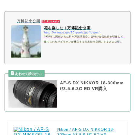
万博記念公園
83 Pockets
花を楽しむ | 万博記念公園
http://www.expo70-park.jp/flower/
1970年に開催された日本万国博覧会、当時の先端技術を駆使して
建てられたパビリオンが林立する未来都市空間。さまざまな樹木
や草花を植え、太陽の塔を中心に、自然の森、そして新たな緑の
公園として再生しました。
AF-S DX NIKKOR 18-300mm
f/3.5-6.3G ED VR購入
Nikon / AF-S DX NIKKOR 18-
300mm f/3.5-6.3G ED VR