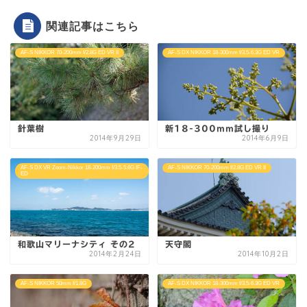
関連記事はこちら
AF-S NIKKOR 70-200mm f/2.8G ED VR II
AF-S DX NIKKOR 18-300mm f/3.5-6.3G ED VR
針葉樹
新18-300mm試し撮り
2014年9月29日
2014年6月9日
AF-S DX VR Zoom-Nikkor 18-200mm f/3.5-5.6G IF-
AF-S NIKKOR 70-200mm f/2.8G ED VR II
ED
和歌山マリーナシティ その2
天守閣
2014年2月24日
2014年10月2日
AF-S NIKKOR 50mm f/1.8G
AF-S DX NIKKOR 18-300mm f/3.5-6.3G ED VR