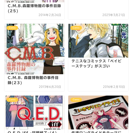
C.M.B.森羅博物館の事件目録
(25)
2014年2月26日
2025年3月21日
Comic
Comic
テニスなコミックス「ベイビ
ーステップ」がスゴい
C.M.B. 森羅博物館の事件目
録(23)
2013年6月20日
2016年2月10日
Comic
Comic
Q.E.D.iff -証明終了-(4)
佐渡ロングライドをテーマに