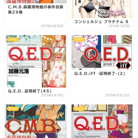
C.M.B.森羅博物館の事件目録
第29巻
コンシェルジュ プラチナム 9
2015年6月30日
2014年7月5日
Comic
Comic
Q.E.D.iff -証明終了-(2)
Q.E.D. 証明終了(45)
2013年6月19日
2015年10月25日
Comic
Comic