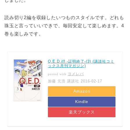
しました。
読み切り2編を収録したいつものスタイルです。どれも
珠玉と言っていいできで、毎回安定して楽しめます。4
巻も楽しみです。
Q.E.D.iff -証明終了-(3) (講談社コミ
ックス月刊マガジン)
ヨメレバ
posted with
加藤 元浩 講談社 2016-02-17
Amazon
Kindle
楽天ブックス