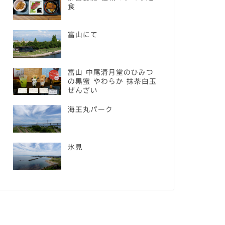
食
富山にて
富山 中尾清月堂のひみつ
の黒蜜 やわらか 抹茶白玉
ぜんざい
海王丸パーク
氷見