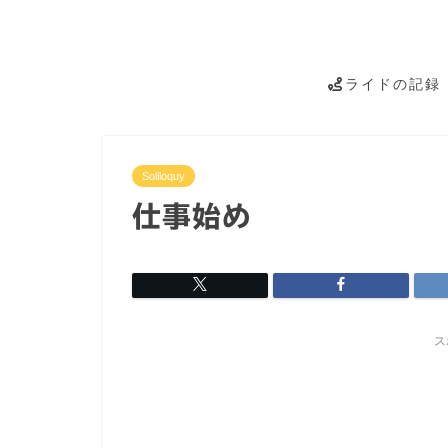
ライドの記録
Soliloquy
仕事始め
ス