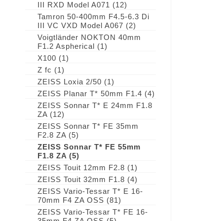
III RXD Model A071
(12)
Tamron 50-400mm F4.5-6.3 Di
III VC VXD Model A067
(2)
Voigtländer NOKTON 40mm
F1.2 Aspherical
(1)
X100
(1)
Z fc
(1)
ZEISS Loxia 2/50
(1)
ZEISS Planar T* 50mm F1.4
(4)
ZEISS Sonnar T* E 24mm F1.8
ZA
(12)
ZEISS Sonnar T* FE 35mm
F2.8 ZA
(5)
ZEISS Sonnar T* FE 55mm
F1.8 ZA
(5)
ZEISS Touit 12mm F2.8
(1)
ZEISS Touit 32mm F1.8
(4)
ZEISS Vario-Tessar T* E 16-
70mm F4 ZA OSS
(81)
ZEISS Vario-Tessar T* FE 16-
35mm F4 ZA OSS
(5)