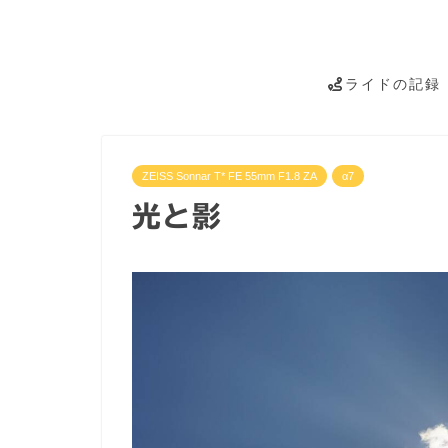
ライドの記録
ZEISS Sonnar T* FE 55mm F1.8 ZA
α7
光と影