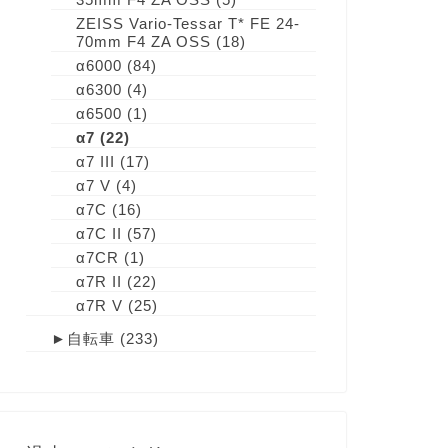
ZEISS Vario-Tessar T* FE 24-
70mm F4 ZA OSS
(18)
α6000
(84)
α6300
(4)
α6500
(1)
α7
(22)
α7 III
(17)
α7 V
(4)
α7C
(16)
α7C II
(57)
α7CR
(1)
α7R II
(22)
α7R V
(25)
►
自転車
(233)