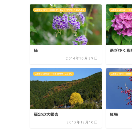
ZEISS Vario-Tessar T* FE 24-70mm F4 ZA OSS
ZEISS Sonnar T* F
緑
過ぎゆく紫
2014年10月29日
ZEISS Sonnar T* FE 35mm F2.8 ZA
ZEISS Vario-Tessa
福定の大銀杏
紅梅
2013年12月10日