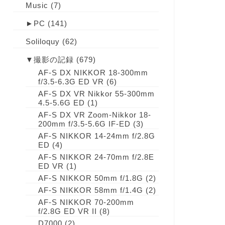
Music
(7)
►
PC
(141)
Soliloquy
(62)
▼
撮影の記録
(679)
AF-S DX NIKKOR 18-300mm
f/3.5-6.3G ED VR
(6)
AF-S DX VR Nikkor 55-300mm
4.5-5.6G ED
(1)
AF-S DX VR Zoom-Nikkor 18-
200mm f/3.5-5.6G IF-ED
(3)
AF-S NIKKOR 14-24mm f/2.8G
ED
(4)
AF-S NIKKOR 24-70mm f/2.8E
ED VR
(1)
AF-S NIKKOR 50mm f/1.8G
(2)
AF-S NIKKOR 58mm f/1.4G
(2)
AF-S NIKKOR 70-200mm
f/2.8G ED VR II
(8)
D7000
(2)