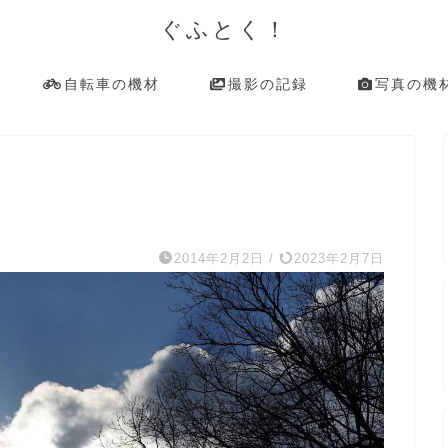
ぐふとく！
自転車の機材
撮影の記録
写真の機
2014年2月2日
/
2023年2月7日