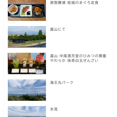
那智勝浦 桂城のまぐろ定食
富山にて
富山 中尾清月堂のひみつの黒蜜
やわらか 抹茶白玉ぜんざい
海王丸パーク
氷見