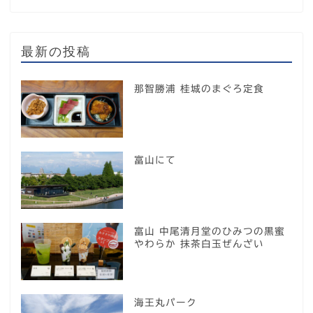
最新の投稿
那智勝浦 桂城のまぐろ定食
富山にて
富山 中尾清月堂のひみつの黒蜜
やわらか 抹茶白玉ぜんざい
海王丸パーク