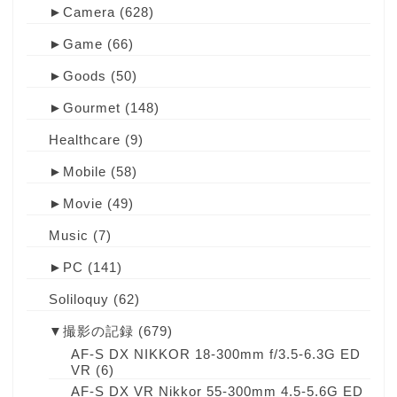
►
Camera
(628)
►
Game
(66)
►
Goods
(50)
►
Gourmet
(148)
Healthcare
(9)
►
Mobile
(58)
►
Movie
(49)
Music
(7)
►
PC
(141)
Soliloquy
(62)
▼
撮影の記録
(679)
AF-S DX NIKKOR 18-300mm f/3.5-6.3G ED
VR
(6)
AF-S DX VR Nikkor 55-300mm 4.5-5.6G ED