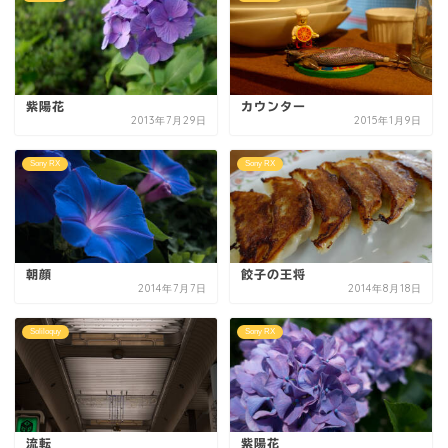
紫陽花
カウンター
2013年7月29日
2015年1月9日
Sony RX
Sony RX
朝顔
餃子の王将
2014年7月7日
2014年8月18日
Soliloquy
Sony RX
流転
紫陽花