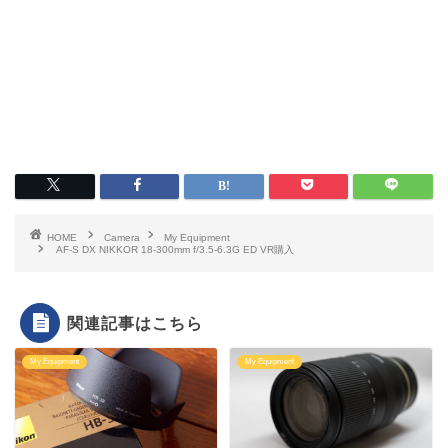
HOME
Camera
My Equipment
AF-S DX NIKKOR 18-300mm f/3.5-6.3G ED VR購入
関連記事はこちら
My Equipment
My Equipment