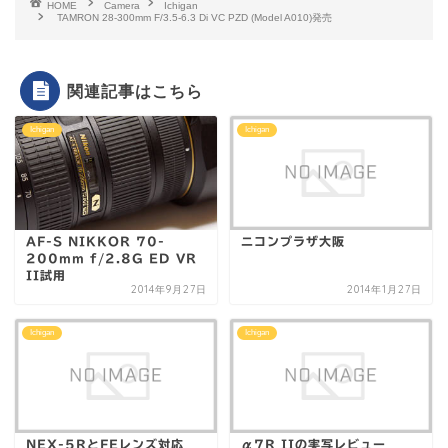
HOME
Camera
Ichigan
TAMRON 28-300mm F/3.5-6.3 Di VC PZD (Model A010)発売
関連記事はこちら
Ichigan
Ichigan
AF-S NIKKOR 70-
ニコンプラザ大阪
200mm f/2.8G ED VR
II試用
2014年9月27日
2014年1月27日
Ichigan
Ichigan
NEX-5RとFEレンズ対応
α7R IIの実写レビュー