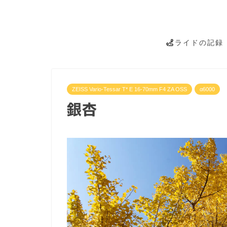
ライドの記録
ZEISS Vario-Tessar T* E 16-70mm F4 ZA OSS
α6000
銀杏