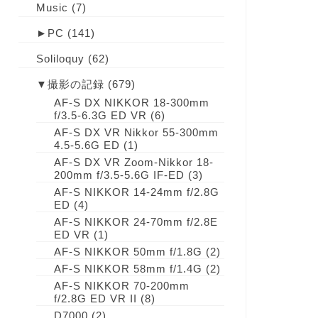
Music
(7)
►
PC
(141)
Soliloquy
(62)
▼
撮影の記録
(679)
AF-S DX NIKKOR 18-300mm
f/3.5-6.3G ED VR
(6)
AF-S DX VR Nikkor 55-300mm
4.5-5.6G ED
(1)
AF-S DX VR Zoom-Nikkor 18-
200mm f/3.5-5.6G IF-ED
(3)
AF-S NIKKOR 14-24mm f/2.8G
ED
(4)
AF-S NIKKOR 24-70mm f/2.8E
ED VR
(1)
AF-S NIKKOR 50mm f/1.8G
(2)
AF-S NIKKOR 58mm f/1.4G
(2)
AF-S NIKKOR 70-200mm
f/2.8G ED VR II
(8)
D7000
(2)