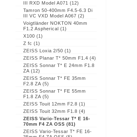
III RXD Model A071
(12)
Tamron 50-400mm F4.5-6.3 Di
III VC VXD Model A067
(2)
Voigtländer NOKTON 40mm
F1.2 Aspherical
(1)
X100
(1)
Z fc
(1)
ZEISS Loxia 2/50
(1)
ZEISS Planar T* 50mm F1.4
(4)
ZEISS Sonnar T* E 24mm F1.8
ZA
(12)
ZEISS Sonnar T* FE 35mm
F2.8 ZA
(5)
ZEISS Sonnar T* FE 55mm
F1.8 ZA
(5)
ZEISS Touit 12mm F2.8
(1)
ZEISS Touit 32mm F1.8
(4)
ZEISS Vario-Tessar T* E 16-
70mm F4 ZA OSS
(81)
ZEISS Vario-Tessar T* FE 16-
35mm F4 ZA OSS
(5)