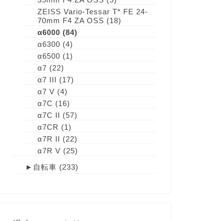
ZEISS Vario-Tessar T* FE 24-
70mm F4 ZA OSS
(18)
α6000
(84)
α6300
(4)
α6500
(1)
α7
(22)
α7 III
(17)
α7 V
(4)
α7C
(16)
α7C II
(57)
α7CR
(1)
α7R II
(22)
α7R V
(25)
►
自転車
(233)