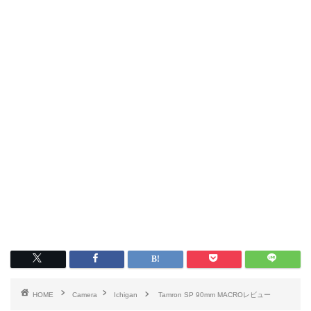
HOME
Camera
Ichigan
Tamron SP 90mm MACROレビュー