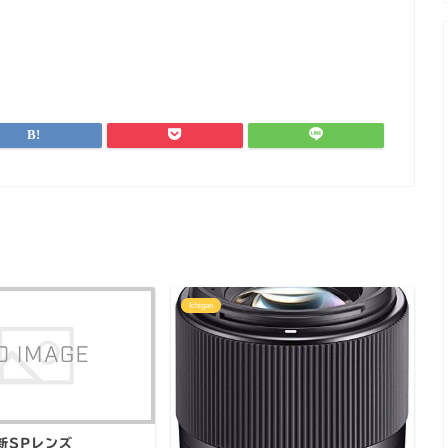
Ichigan
新SPレンズ