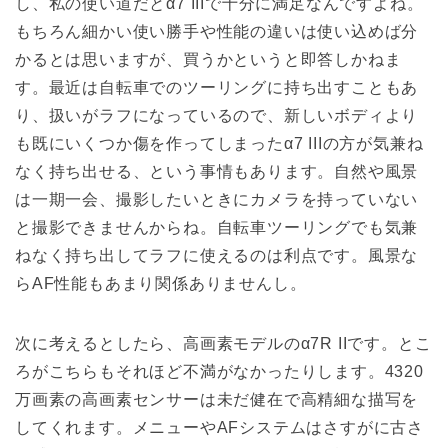
し、私の使い道だとα7 IIIで十分に満足なんですよね。
もちろん細かい使い勝手や性能の違いは使い込めば分
かるとは思いますが、買うかというと即答しかねま
す。最近は自転車でのツーリングに持ち出すこともあ
り、扱いがラフになっているので、新しいボディより
も既にいくつか傷を作ってしまったα7 IIIの方が気兼ね
なく持ち出せる、という事情もあります。自然や風景
は一期一会、撮影したいときにカメラを持っていない
と撮影できませんからね。自転車ツーリングでも気兼
ねなく持ち出してラフに使えるのは利点です。風景な
らAF性能もあまり関係ありませんし。
次に考えるとしたら、高画素モデルのα7R IIです。とこ
ろがこちらもそれほど不満がなかったりします。4320
万画素の高画素センサーは未だ健在で高精細な描写を
してくれます。メニューやAFシステムはさすがに古さ