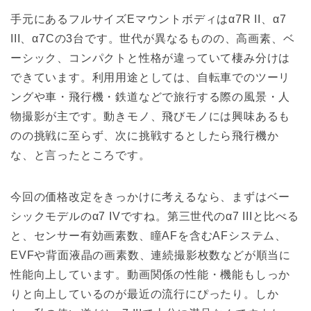
手元にあるフルサイズEマウントボディはα7R II、α7
III、α7Cの3台です。世代が異なるものの、高画素、ベ
ーシック、コンパクトと性格が違っていて棲み分けは
できています。利用用途としては、自転車でのツーリ
ングや車・飛行機・鉄道などで旅行する際の風景・人
物撮影が主です。動きモノ、飛びモノには興味あるも
のの挑戦に至らず、次に挑戦するとしたら飛行機か
な、と言ったところです。
今回の価格改定をきっかけに考えるなら、まずはベー
シックモデルのα7 IVですね。第三世代のα7 IIIと比べる
と、センサー有効画素数、瞳AFを含むAFシステム、
EVFや背面液晶の画素数、連続撮影枚数などが順当に
性能向上しています。動画関係の性能・機能もしっか
りと向上しているのが最近の流行にぴったり。しか