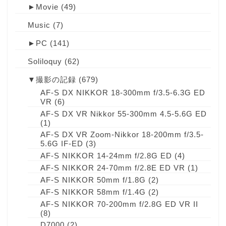
►
Movie
(49)
Music
(7)
►
PC
(141)
Soliloquy
(62)
▼
撮影の記録
(679)
AF-S DX NIKKOR 18-300mm f/3.5-6.3G ED
VR
(6)
AF-S DX VR Nikkor 55-300mm 4.5-5.6G ED
(1)
AF-S DX VR Zoom-Nikkor 18-200mm f/3.5-
5.6G IF-ED
(3)
AF-S NIKKOR 14-24mm f/2.8G ED
(4)
AF-S NIKKOR 24-70mm f/2.8E ED VR
(1)
AF-S NIKKOR 50mm f/1.8G
(2)
AF-S NIKKOR 58mm f/1.4G
(2)
AF-S NIKKOR 70-200mm f/2.8G ED VR II
(8)
D7000
(2)