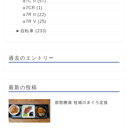
α7C II
(57)
α7CR
(1)
α7R II
(22)
α7R V
(25)
►
自転車
(233)
過去のエントリー
最新の投稿
那智勝浦 桂城のまぐろ定食