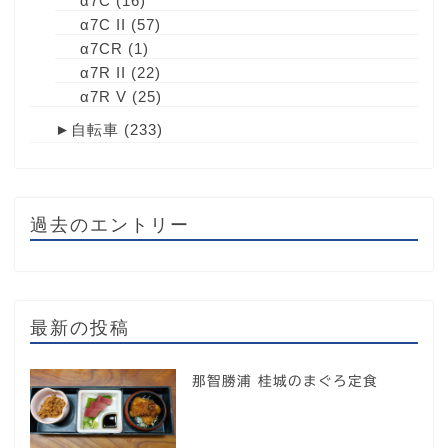
α7C
(16)
α7C II
(57)
α7CR
(1)
α7R II
(22)
α7R V
(25)
►
自転車
(233)
過去のエントリー
最新の投稿
那智勝浦 桂城のまぐろ定食