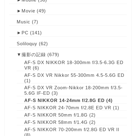
►
Movie
(49)
Music
(7)
►
PC
(141)
Soliloquy
(62)
▼
撮影の記録
(679)
AF-S DX NIKKOR 18-300mm f/3.5-6.3G ED
VR
(6)
AF-S DX VR Nikkor 55-300mm 4.5-5.6G ED
(1)
AF-S DX VR Zoom-Nikkor 18-200mm f/3.5-
5.6G IF-ED
(3)
AF-S NIKKOR 14-24mm f/2.8G ED
(4)
AF-S NIKKOR 24-70mm f/2.8E ED VR
(1)
AF-S NIKKOR 50mm f/1.8G
(2)
AF-S NIKKOR 58mm f/1.4G
(2)
AF-S NIKKOR 70-200mm f/2.8G ED VR II
(8)