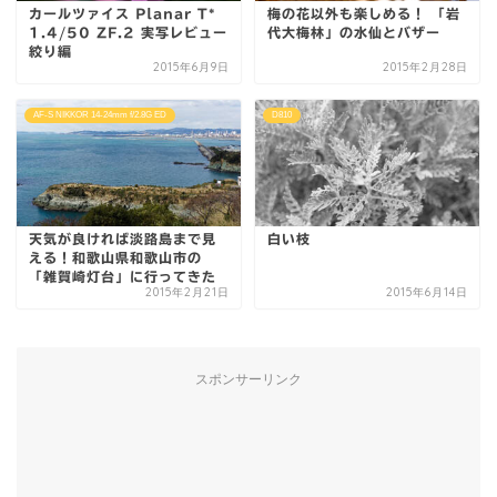
カールツァイス Planar T*
梅の花以外も楽しめる！ 「岩
1.4/50 ZF.2 実写レビュー
代大梅林」の水仙とバザー
絞り編
2015年6月9日
2015年2月28日
AF-S NIKKOR 14-24mm f/2.8G ED
D810
天気が良ければ淡路島まで見
白い枝
える！和歌山県和歌山市の
「雑賀崎灯台」に行ってきた
2015年2月21日
2015年6月14日
スポンサーリンク