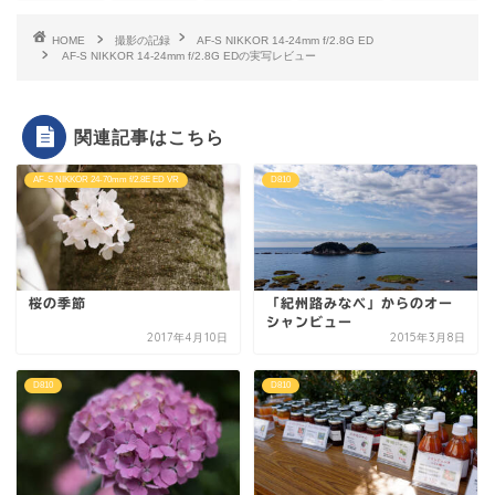
HOME
撮影の記録
AF-S NIKKOR 14-24mm f/2.8G ED
AF-S NIKKOR 14-24mm f/2.8G EDの実写レビュー
関連記事はこちら
AF-S NIKKOR 24-70mm f/2.8E ED VR
D810
桜の季節
「紀州路みなべ」からのオー
シャンビュー
2017年4月10日
2015年3月8日
D810
D810